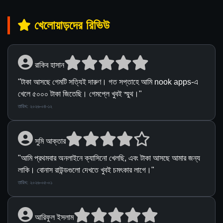
খেলোয়াড়দের রিভিউ
রাকিব হাসান
"টাকা আসছে গেমটি সত্যিই দারুণ। গত সপ্তাহে আমি nook apps-এ
খেলে ৫০০০ টাকা জিতেছি। গেমপ্লে খুবই স্মুথ।"
তারিখ: ২০২৬-০৪-১২
সুমি আক্তার
"আমি প্রথমবার অনলাইনে ক্যাসিনো খেলছি, এবং টাকা আসছে আমার জন্য
লাকি। বোনাস রাউন্ডগুলো দেখতে খুবই চমৎকার লাগে।"
তারিখ: ২০২৬-০৫-০১
আরিফুল ইসলাম