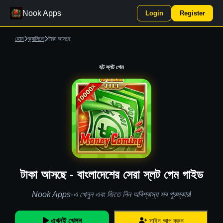
Nook Apps
Login
Register
হোম
ক্যাসিনো
টাকা আসছে
হট স্লট গেম
টাকা আসছে - বাংলাদেশের সেরা স্লট গেম গাইড
Nook Apps-এ খেলুন এবং জিতে নিন অবিশ্বাস্য সব পুরস্কার!
এখনই খেলুন
সাইন আপ করুন