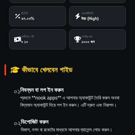
RTP
ভোলাটিলিটি
৯৭.০৩%
উচ্চ (High)
সর্বনিম্ন বেট
সর্বোচ্চ জয়
৳ ১০
১০০০ গুন
কীভাবে খেলবেন গাইড
নিবন্ধন বা লগ ইন করুন
০১
প্রথমে **nook apps** এ আপনার অ্যাকাউন্ট তৈরি করুন অথবা
বিদ্যমান অ্যাকাউন্ট দিয়ে লগ ইন করুন। এটি দ্রুত এবং নিরাপদ।
ডিপোজিট করুন
০২
বিকাশ, নগদ বা রকেটের মাধ্যমে আপনার ব্যালেন্স লোড করুন।