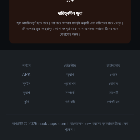
১৮+
দায়িত্বশীল জুয়া
জুয়া আসক্তিপূর্ণ হতে পারে। দয়া করে আপনার সামর্থ্য অনুযায়ী এবং দায়িত্বের সাথে খেলুন।
যদি আপনার জুয়া সংক্রান্ত কোনো সমস্যা থাকে, তবে আমাদের সহায়তা টিমের সাথে
যোগাযোগ করুন।
লগইন
রেজিস্টার
ডাউনলোড
APK
অ্যাপ
গেমস
স্লটস
প্রমোশন
বোনাস
ক্যাশ
সম্পর্কে
সাপোর্ট
কুকি
শর্তাবলী
গোপনীয়তা
কপিরাইট © 2026 nook-apps.com। বাংলাদেশে ১৮+ বয়সের ব্যবহারকারীদের সেবা
প্রদান।