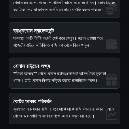
খেলা শুরুর আগে গেমের পে-টেবিলটি ভালো করে দেখে নিন। কোন সিম্বল
কত টাকা দেয় তা জানলে আপনি ভালোভাবে বাজি ধরতে পারবেন।
ব্যাঙ্করোল ম্যানেজমেন্ট
সবসময় একটি নির্দিষ্ট বাজেট সেট করে খেলুন। জয়ের নেশায় পড়ে
বাজেটের বাইরে অতিরিক্ত বাজি ধরা থেকে বিরত থাকুন।
বোনাস রাউন্ডের লক্ষ্য
**টাকা আসছে** গেমে বোনাস রাউন্ডগুলোতেই আসল টাকা লুকানো
থাকে। তাই বোনাস ফিচার সক্রিয় করতে মনোনিবেশ করুন।
বেটের আকার পরিবর্তন
ক্রমাগত এক সমান বাজি না ধরে মাঝে মাঝে বাজি বাড়ান বা কমান। এতে
গেমের অ্যালগরিদম আপনার পক্ষে আসার সম্ভাবনা বাড়ে।