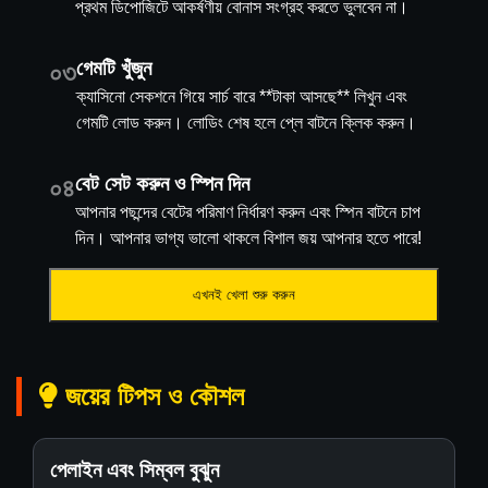
প্রথম ডিপোজিটে আকর্ষণীয় বোনাস সংগ্রহ করতে ভুলবেন না।
গেমটি খুঁজুন
০৩
ক্যাসিনো সেকশনে গিয়ে সার্চ বারে **টাকা আসছে** লিখুন এবং
গেমটি লোড করুন। লোডিং শেষ হলে প্লে বাটনে ক্লিক করুন।
বেট সেট করুন ও স্পিন দিন
০৪
আপনার পছন্দের বেটের পরিমাণ নির্ধারণ করুন এবং স্পিন বাটনে চাপ
দিন। আপনার ভাগ্য ভালো থাকলে বিশাল জয় আপনার হতে পারে!
এখনই খেলা শুরু করুন
জয়ের টিপস ও কৌশল
পেলাইন এবং সিম্বল বুঝুন