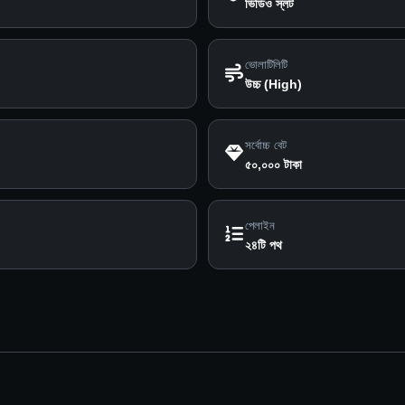
ভিডিও স্লট
ভোলাটিলিটি
উচ্চ (High)
সর্বোচ্চ বেট
৫০,০০০ টাকা
পেলাইন
২৪টি পথ