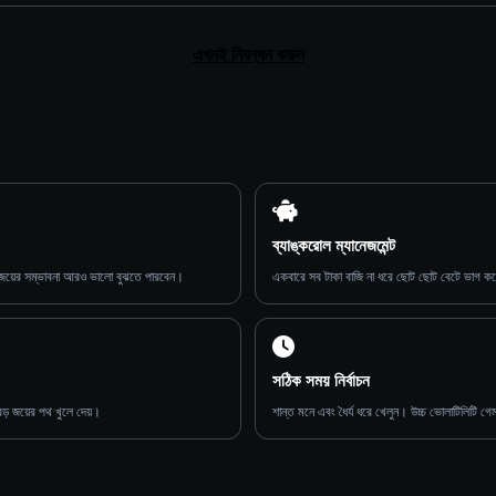
এখনই নিবন্ধন করুন
ব্যাঙ্করোল ম্যানেজমেন্ট
 জয়ের সম্ভাবনা আরও ভালো বুঝতে পারবেন।
একবারে সব টাকা বাজি না ধরে ছোট ছোট বেটে ভাগ ক
সঠিক সময় নির্বাচন
য়ে বড় জয়ের পথ খুলে দেয়।
শান্ত মনে এবং ধৈর্য ধরে খেলুন। উচ্চ ভোলাটিলিটি 