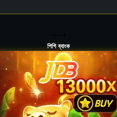
প্রিমিয়াম স্লট
পিগি ব্যাংক