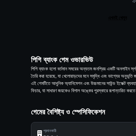
এক
এখনই খেলুন
পিগি ব্যাংক গেম ওভারভিউ
পিগি ব্যাংক হলো বর্তমান সময়ের অন্যতম জনপ্রিয় একটি অনলাইন স্লট 
তৈরি করা হয়েছে, যা খেলোয়াড়দের মনে সমৃদ্ধি এবং ভাগ্যের অনুভ
এই গেমটিতে আধুনিক অ্যানিমেশন এবং উচ্চমানের সাউন্ড ইফেক্ট ব্যবহার
ফিচার, যা সাধারণ জয়কেও বিশাল অঙ্কের পুরস্কারে রূপান্তরিত করতে
গেমের বৈশিষ্ট্য ও স্পেসিফিকেশন
প্রদানকারী