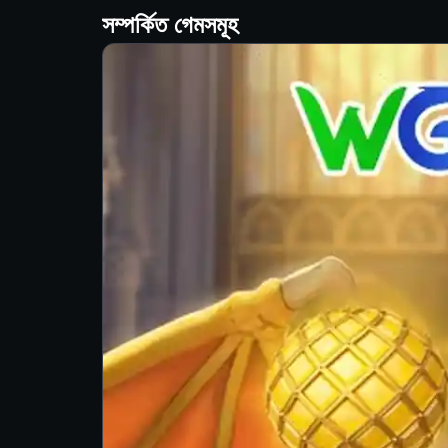
সম্পর্কিত গেমসমূহ