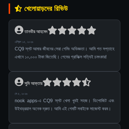
খেলোয়াড়দের রিভিউ
তানভীর আহমেদ
এপ্রিল ১৫, ২০২৬
CQ9 স্লট আমার জীবনের সেরা গেমিং অভিজ্ঞতা। আমি গত সপ্তাহে
এখানে ১০,০০০ টাকা জিতেছি। গেমের গ্রাফিক্স সত্যিই চমৎকার!
সুমি আক্তার
মে ৫, ২০২৬
nook apps-এ CQ9 স্লট খেলা খুবই সহজ। ডিপোজিট এবং
উইথড্রয়াল অনেক দ্রুত। আমি এই গেমটি সবাইকে সাজেস্ট করব।