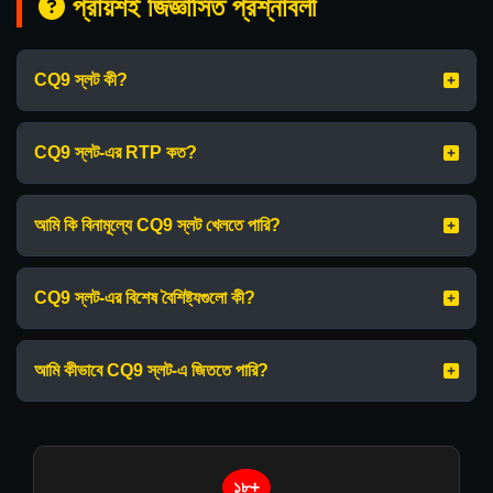
প্রায়শই জিজ্ঞাসিত প্রশ্নাবলী
CQ9 স্লট কী?
CQ9 স্লট-এর RTP কত?
আমি কি বিনামূল্যে CQ9 স্লট খেলতে পারি?
CQ9 স্লট-এর বিশেষ বৈশিষ্ট্যগুলো কী?
আমি কীভাবে CQ9 স্লট-এ জিততে পারি?
১৮+