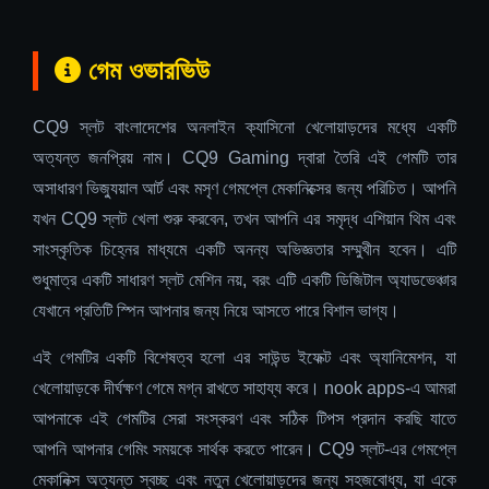
গেম ওভারভিউ
CQ9 স্লট বাংলাদেশের অনলাইন ক্যাসিনো খেলোয়াড়দের মধ্যে একটি
অত্যন্ত জনপ্রিয় নাম। CQ9 Gaming দ্বারা তৈরি এই গেমটি তার
অসাধারণ ভিজ্যুয়াল আর্ট এবং মসৃণ গেমপ্লে মেকানিক্সের জন্য পরিচিত। আপনি
যখন CQ9 স্লট খেলা শুরু করবেন, তখন আপনি এর সমৃদ্ধ এশিয়ান থিম এবং
সাংস্কৃতিক চিহ্নের মাধ্যমে একটি অনন্য অভিজ্ঞতার সম্মুখীন হবেন। এটি
শুধুমাত্র একটি সাধারণ স্লট মেশিন নয়, বরং এটি একটি ডিজিটাল অ্যাডভেঞ্চার
যেখানে প্রতিটি স্পিন আপনার জন্য নিয়ে আসতে পারে বিশাল ভাগ্য।
এই গেমটির একটি বিশেষত্ব হলো এর সাউন্ড ইফেক্ট এবং অ্যানিমেশন, যা
খেলোয়াড়কে দীর্ঘক্ষণ গেমে মগ্ন রাখতে সাহায্য করে। nook apps-এ আমরা
আপনাকে এই গেমটির সেরা সংস্করণ এবং সঠিক টিপস প্রদান করছি যাতে
আপনি আপনার গেমিং সময়কে সার্থক করতে পারেন। CQ9 স্লট-এর গেমপ্লে
মেকানিক্স অত্যন্ত স্বচ্ছ এবং নতুন খেলোয়াড়দের জন্য সহজবোধ্য, যা একে