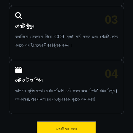
03
গেমটি খুঁজুন
ক্যাসিনো সেকশনে গিয়ে 'CQ9 স্লট' সার্চ করুন এবং গেমটি লোড
করতে এর ইমেজের উপর ক্লিক করুন।
04
বেট সেট ও স্পিন
আপনার সুবিধামতো বেটের পরিমাণ সেট করুন এবং 'স্পিন' বাটন টিপুন।
শুভকামনা, এবার আপনার ভাগ্যের চাকা ঘুরতে শুরু করল!
এখনই শুরু করুন