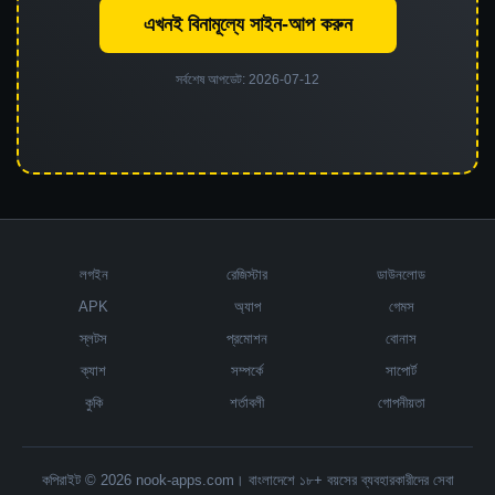
এখনই বিনামূল্যে সাইন-আপ করুন
সর্বশেষ আপডেট: 2026-07-12
লগইন
রেজিস্টার
ডাউনলোড
APK
অ্যাপ
গেমস
স্লটস
প্রমোশন
বোনাস
ক্যাশ
সম্পর্কে
সাপোর্ট
কুকি
শর্তাবলী
গোপনীয়তা
কপিরাইট © 2026 nook-apps.com। বাংলাদেশে ১৮+ বয়সের ব্যবহারকারীদের সেবা