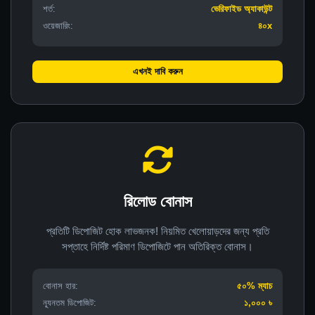
শর্ত:
ভেরিফাইড অ্যাকাউন্ট
ওয়েজারিং:
৪০x
এখনই দাবি করুন
রিলোড বোনাস
প্রতিটি ডিপোজিট হোক লাভজনক! নিয়মিত খেলোয়াড়দের জন্য প্রতি
সপ্তাহে নির্দিষ্ট পরিমাণ ডিপোজিটে পান অতিরিক্ত বোনাস।
বোনাস হার:
৫০% ম্যাচ
ন্যূনতম ডিপোজিট:
১,০০০ ৳