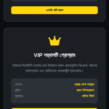
এখনই দাবি করুন
VIP লয়্যালটি প্রোগ্রাম
আমাদের ভিআইপি মেম্বার হয়ে উপভোগ করুন এক্সক্লুসিভ রিওয়ার্ড, উচ্চতর
ক্যাশব্যাক এবং ব্যক্তিগত অ্যাকাউন্ট ম্যানেজার।
লেভেল:
ব্রোঞ্জ থেকে ডায়মন্ড
সুবিধা:
দ্রুত উইথড্রয়াল
পুরস্কার:
মাসিক গিফট