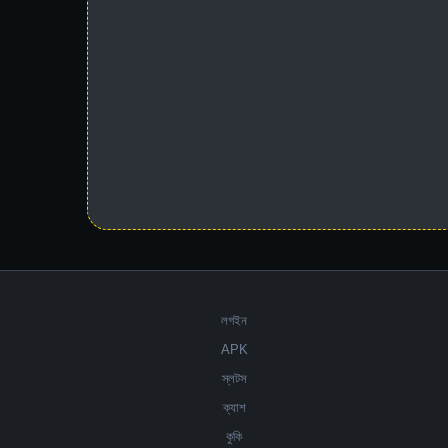
লগইন
APK
স্লটস
ক্যাশ
কুকি