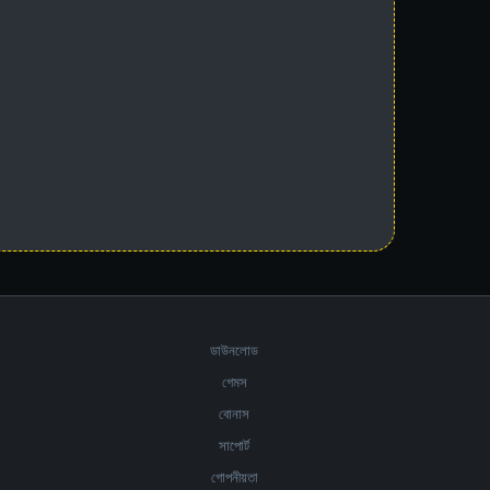
ডাউনলোড
গেমস
বোনাস
সাপোর্ট
গোপনীয়তা