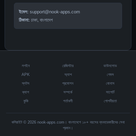
ইমেল:
support@nook-apps.com
ঠিকানা:
ঢাকা, বাংলাদেশ
লগইন
রেজিস্টার
ডাউনলোড
APK
অ্যাপ
গেমস
স্লটস
প্রমোশন
বোনাস
ক্যাশ
সম্পর্কে
সাপোর্ট
কুকি
শর্তাবলী
গোপনীয়তা
কপিরাইট © 2026 nook-apps.com। বাংলাদেশে ১৮+ বয়সের ব্যবহারকারীদের সেবা
প্রদান।