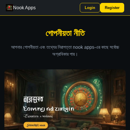
Nook Apps
Login
Register
গোপনীয়তা নীতি
আপনার গোপনীয়তা এবং তথ্যের নিরাপত্তা nook apps-এর কাছে সর্বোচ্চ
অগ্রাধিকার পায়।