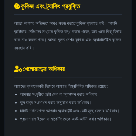
কুকিজ এবং ট্র্যাকিং প্রযুক্তি
আমরা আপনার অভিজ্ঞতা আরও সহজ করতে কুকিজ ব্যবহার করি। আপনি
ব্রাউজার সেটিংসের মাধ্যমে কুকিজ বন্ধ করতে পারেন, তবে এতে কিছু ফিচার
কাজ নাও করতে পারে। আমরা মূলত সেশন কুকিজ এবং অ্যানালিটিক্স কুকিজ
ব্যবহার করি।
খেলোয়াড়ের অধিকার
আমাদের ব্যবহারকারী হিসেবে আপনার নিম্নলিখিত অধিকার রয়েছে:
আপনার সংগৃহীত ডেটা দেখা বা অ্যাক্সেস করার অধিকার।
ভুল তথ্য সংশোধন করার অনুরোধ করার অধিকার।
নির্দিষ্ট শর্তসাপেক্ষে আপনার অ্যাকাউন্ট এবং ডেটা মুছে ফেলার অধিকার।
প্রমোশনাল ইমেল বা মার্কেটিং থেকে অপ্ট-আউট করার অধিকার।