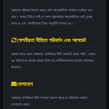
আমাদের পরিষেবা উন্নত করতে ডেটা আন্তর্জাতিক সার্ভারে সংরক্ষিত হতে
পারে। আমরা নিশ্চিত করি যে সকল স্থানান্তর আন্তর্জাতিক ডেটা সুরক্ষা
মানদণ্ড এবং গোপনীয়তার নিয়ম অনুযায়ী সম্পন্ন হয়।
গোপনীয়তা নীতিতে পরিবর্তন এবং আপডেট
আমরা সময়ে সময়ে আমাদের গোপনীয়তা নীতি আপডেট করতে পারি। কোনো
বড় পরিবর্তনের ক্ষেত্রে আমরা ইমেল বা নোটিফিকেশনের মাধ্যমে আপনাকে
জানাবো।
যোগাযোগ
আমাদের গোপনীয়তা নীতি সম্পর্কে কোনো প্রশ্ন বা অভিযোগ থাকলে
যোগাযোগ করুন: