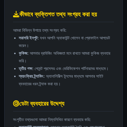
কীভাবে ব্যক্তিগত তথ্য সংগ্রহ করা হয়
আমরা বিভিন্ন উপায়ে তথ্য সংগ্রহ করি:
সরাসরি ইনপুট:
যখন আপনি অ্যাকাউন্ট খোলেন বা প্রোফাইল আপডেট
করেন।
কুকিজ:
আপনার ব্রাউজিং অভিজ্ঞতা মনে রাখতে আমরা কুকিজ ব্যবহার
করি।
তৃতীয় পক্ষ:
পেমেন্ট প্রসেসর এবং ভেরিফিকেশন পার্টনারদের মাধ্যমে।
স্বয়ংক্রিয় ট্র্যাকিং:
অ্যানালিটিক্স টুলসের মাধ্যমে আপনার সাইট
ব্যবহারের ধরন ট্র্যাক করা হয়।
ডেটা ব্যবহারের উদ্দেশ্য
সংগৃহীত তথ্যগুলো আমরা নিম্নলিখিত কারণে ব্যবহার করি: