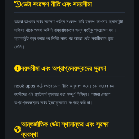
ডেটা সংরক্ষণ নীতি এবং সময়সীমা
আমরা আপনার তথ্য ততক্ষণ পর্যন্ত সংরক্ষণ করি যতক্ষণ আপনার অ্যাকাউন্ট
সক্রিয় থাকে অথবা আইনি বাধ্যবাধকতার জন্য যতটুকু প্রয়োজন হয়।
অ্যাকাউন্ট বন্ধ করার পর নির্দিষ্ট সময় পর আমরা ডেটা স্থায়ীভাবে মুছে
ফেলি।
বয়সসীমা এবং অপ্রাপ্তবয়স্কদের সুরক্ষা
nook apps কঠোরভাবে ১৮+ নীতি অনুসরণ করে। ১৮ বছরের কম
বয়সীদের এই প্ল্যাটফর্ম ব্যবহার করা সম্পূর্ণ নিষিদ্ধ। আমরা কোনো
অপ্রাপ্তবয়স্কের তথ্য ইচ্ছাকৃতভাবে সংগ্রহ করি না।
আন্তর্জাতিক ডেটা স্থানান্তর এবং সুরক্ষা
ব্যবস্থা