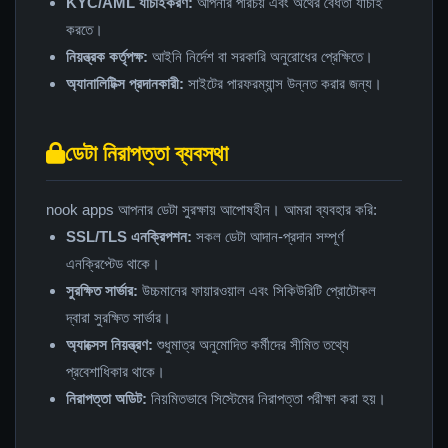
KYC/AML যাচাইকরণ:
আপনার পরিচয় এবং অর্থের বৈধতা যাচাই
করতে।
নিয়ন্ত্রক কর্তৃপক্ষ:
আইনি নির্দেশ বা সরকারি অনুরোধের প্রেক্ষিতে।
অ্যানালিটিক্স প্রদানকারী:
সাইটের পারফরম্যান্স উন্নত করার জন্য।
ডেটা নিরাপত্তা ব্যবস্থা
nook apps আপনার ডেটা সুরক্ষায় আপোষহীন। আমরা ব্যবহার করি:
SSL/TLS এনক্রিপশন:
সকল ডেটা আদান-প্রদান সম্পূর্ণ
এনক্রিপ্টেড থাকে।
সুরক্ষিত সার্ভার:
উচ্চমানের ফায়ারওয়াল এবং সিকিউরিটি প্রোটোকল
দ্বারা সুরক্ষিত সার্ভার।
অ্যাক্সেস নিয়ন্ত্রণ:
শুধুমাত্র অনুমোদিত কর্মীদের সীমিত তথ্যে
প্রবেশাধিকার থাকে।
নিরাপত্তা অডিট:
নিয়মিতভাবে সিস্টেমের নিরাপত্তা পরীক্ষা করা হয়।